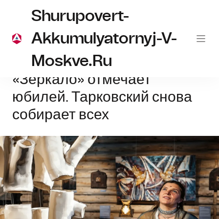
Shurupovert-
Akkumulyatornyj-V-
Moskve.ru
Главная
зеркало
«Зеркало» отмечает юбилей. Тарковский снова со
«Зеркало» отмечает
юбилей. Тарковский снова
собирает всех