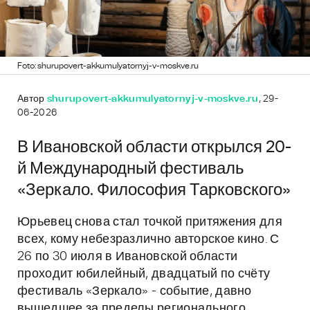
Foto: shurupovert-akkumulyatornyj-v-moskve.ru
Автор
shurupovert-akkumulyatornyj-v-moskve.ru
, 29-
06-2026
В Ивановской области открылся 20-
й Международный фестиваль
«Зеркало. Философия Тарковского»
Юрьевец снова стал точкой притяжения для
всех, кому небезразлично авторское кино. С
26 по 30 июля в Ивановской области
проходит юбилейный, двадцатый по счёту
фестиваль «Зеркало» - событие, давно
вышедшее за пределы регионального