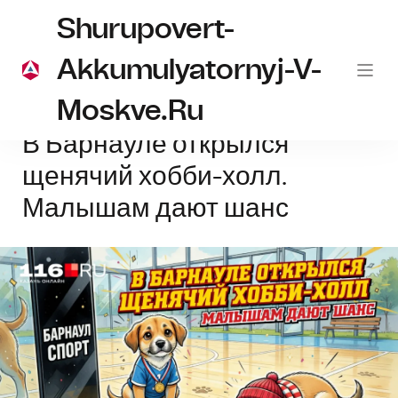
Shurupovert-
Akkumulyatornyj-V-
Moskve.ru
Главная
Барнаул
В Барнауле открылся щенячий хобби-холл. Мал
В Барнауле открылся
щенячий хобби-холл.
Малышам дают шанс