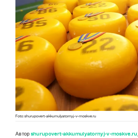
Foto: shurupovert-akkumulyatornyj-v-moskve.ru
Автор
shurupovert-akkumulyatornyj-v-moskve.ru