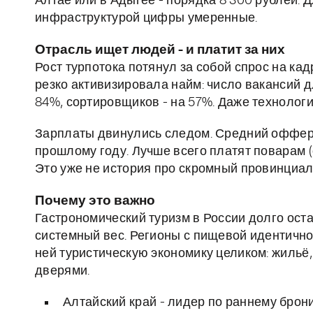
Алтае или в Адыгее - порядка 8 300 рублей. 
инфраструктурой цифры умеренные.
Отрасль ищет людей - и платит за них
Рост турпотока потянул за собой спрос на к
резко активизировала найм: число вакансий 
84%, сортировщиков - на 57%. Даже технологи
Зарплаты двинулись следом. Средний оффер в
прошлому году. Лучше всего платят поварам (о
Это уже не история про скромный провинциал
Почему это важно
Гастрономический туризм в России долго ост
системный вес. Регионы с пищевой идентичнос
ней туристическую экономику целиком: жильё
дверями.
Алтайский край - лидер по раннему бро