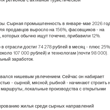
Для регионов с активной туристической
адры. Сырная промышленность в январе-мае 2026 го
для продавцов выросло на 156%, фасовщиков - на
, которых обычно ищут точечно, прибавили 12%.
 отрасли достиг 74 278 рублей в месяц - плюс 25%
коло 107 000 рублей) и технологам (почти 98 000).
ьный заработок.
авался нишевым увлечением. Сейчас он набирает
тью - сырной, мясной, рыбной - начинают строить 
, маршруты, локальные производства с открытыми
нированию жилья среди сырных направлений