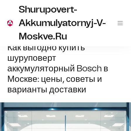
Shurupovert-
Akkumulyatornyj-V-
Moskve.ru
Главная
шуруповерт
Как выгодно купить шуруповерт аккумуляторн
Как выгодно купить
шуруповерт
аккумуляторный Bosch в
Москве: цены, советы и
варианты доставки