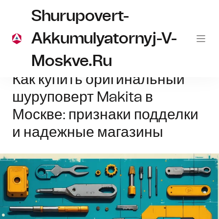
Shurupovert-
Akkumulyatornyj-V-
Moskve.ru
Главная
Makita
Как купить оригинальный шуруповерт Makita в Мос
Как купить оригинальный
шуруповерт Makita в
Москве: признаки подделки
и надежные магазины