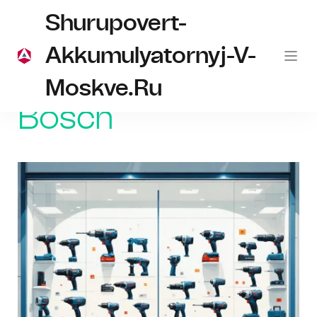
Shurupovert-
Akkumulyatornyj-V-
Moskve.ru
Главная
Bosch
Bosch